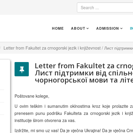
HOME
ABOUT
ADMISSION
I
Letter from Fakultet za crnogorski jezik i književnost / Лист підтр
Letter from Fakultet za crnog
Лист підтримки від спіль
чорногорської мови та літ
Poštovane kolege,
U ovim teškim i sumanutim oklnostima kroz koje prolazite 
prenesem punu podršku Fakulteta za crnogorski jezik i kn
institucije širom otvorena za vas.
Izdržite, mi smo uz vas! Da je vječna Ukrajina! Da je vječna Cr