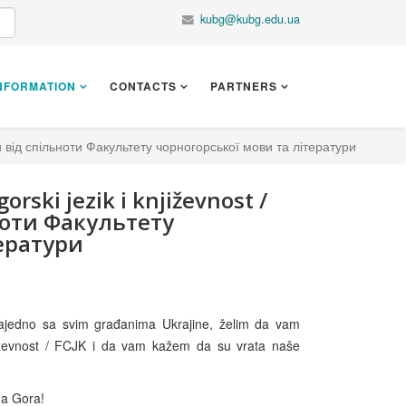
kubg@kubg.edu.ua
NFORMATION
CONTACTS
PARTNERS
имки від спільноти Факультету чорногорської мови та літератури
orski jezik i književnost /
ноти Факультету
ератури
zajedno sa svim građanima Ukrajine, želim da vam
jiževnost / FCJK i da vam kažem da su vrata naše
na Gora!