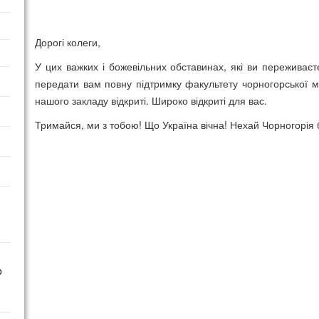
Дорогі колеги,
У цих важких і божевільних обставинах, які ви переживаєт
передати вам повну підтримку факультету чорногорської мо
нашого закладу відкриті. Широко відкриті для вас.
Тримайся, ми з тобою! Що Україна вічна! Нехай Чорногорія 
o